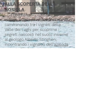
ALLA SCOPERTA DELLA
NOSIOLA
Una proposta enoturistica per
vedere il vino davvero da vicino:
camminando tra i vigneti della
Valle dei Laghi per scoprirne i
segreti nascosti nel suolo insieme
al geologo Alberto Stinghen;
incontrando i vignaioli dell'
azienda
agricola F.lli Pisoni
nella loro
cantina, ascoltando il vino
fermentare nei tini o riposare nelle
botti, per capire quali leggi
governano i processi che fanno
diventare l’uva la più magica delle
bevande; gustando i sapori della
cucina di territorio che si sposa col
vino.
Partenza: ore 15.30