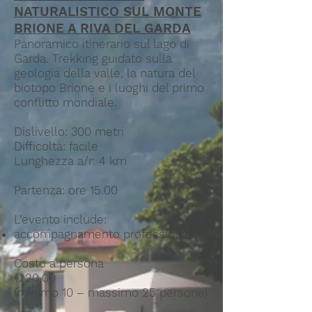
NATURALISTICO SUL MONTE
BRIONE A RIVA DEL GARDA
Panoramico itinerario sul lago di
Garda. Trekking guidato sulla
geologia della valle, la natura del
biotopo Brione e i luoghi del primo
conflitto mondiale.
Dislivello: 300 metri
Difficoltà: facile
Lunghezza a/r: 4 km
Partenza: ore 15.00
L’evento include:
accompagnamento professionale
Costo a persona
€ 20,00
(minimo 10 – massimo 25 persone)