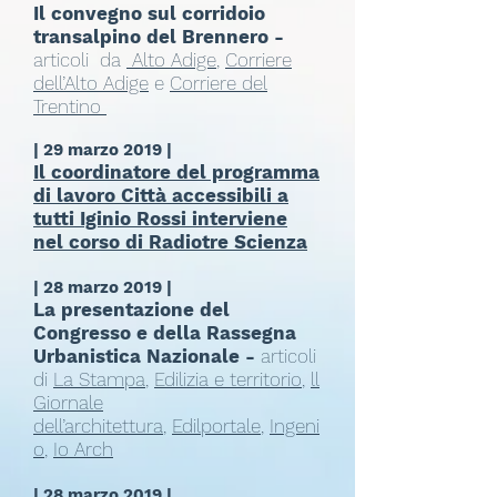
Il convegno sul corridoio
transalpino del Brennero -
articoli da
Alto Adige
,
Corriere
dell’Alto Adige
e
Corriere del
Trentino
| 29 marzo 2019 |
Il coordinatore del programma
di lavoro Città accessibili a
tutti Iginio Rossi interviene
nel corso di Radiotre Scienza
| 28 marzo 2019 |
La presentazione del
Congresso e della Rassegna
Urbanistica Nazionale -
articoli
di
La Stampa
,
Edilizia e territorio
,
ll
Giornale
dell’architettura
,
Edilportale
,
Ingeni
o
,
Io Arch
| 28 marzo 2019 |