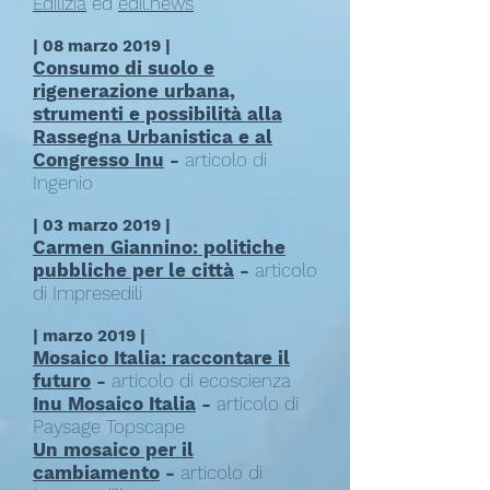
Edilizia
ed
edil.news
| 08 marzo 2019 |
Consumo di suolo e
rigenerazione urbana,
strumenti e possibilità alla
Rassegna Urbanistica e al
Congresso Inu
-
articolo di
Ingenio
| 03 marzo 2019 |
Carmen Giannino: politiche
pubbliche per le città
-
articolo
di Impresedili
| marzo 2019 |
Mosaico Italia: raccontare il
futuro
-
articolo di ecoscienza
Inu Mosaico Italia
-
articolo
di
Paysage Topscape
Un mosaico per il
cambiamento
-
articolo di