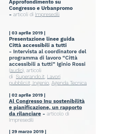
Approfondimento su
Congresso e Urbanpromo
-
articoli di
Impresedili
| 03 aprile 2019 |
Presentazione linee guida
Città accessibili a tutti
-
Intervista al coordinatore del
programma di lavoro “Città
accessibili a tutti” Iginio Rossi
(
audio
), articoli
di
Superando.it
,
Lavori
pubblici.it,
Ingenio
,
Agenda Tecnica
| 02 aprile 2019 |
Al Congresso Inu sostenibilità
e pianificazione, un rapporto
da rilanciare
-
articolo di
Impresedili
| 29 marzo 2019 |