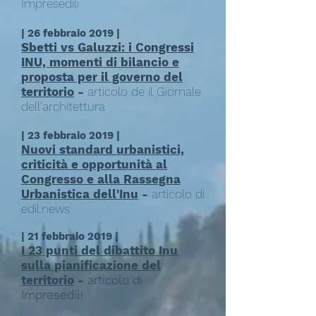
Impresedili
| 26 febbraio 2019 |
Sbetti vs Galuzzi: i Congressi
INU, momenti di bilancio e
proposta per il governo del
territorio
-
articolo de il Giornale
dell'architettura
| 23 febbraio 2019 |
Nuovi standard urbanistici,
criticità e opportunità al
Congresso e alla Rassegna
Urbanistica dell'Inu
-
articolo di
edil.news
| 21 febbraio 2019 |
I 23 punti del dibattito Inu
sulla pianificazione del
territorio
-
articolo di
Impresedili