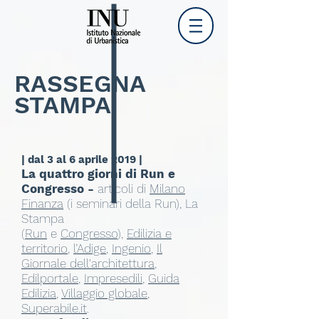
RASSEGNA
STAMPA
| dal 3 al 6 aprile 2019 |
La quattro giorni di Run e
Congresso -
articoli di
Milano
Finanza
(i seminari della Run), La
Stampa
(
Run
e
Congresso
),
Edilizia e
territorio
,
l’Adige
,
Ingenio
,
Il
Giornale dell'architettura
,
Edilportale
,
Impresedili
,
Guida
Edilizia
,
Villaggio globale
,
Superabile.it
.