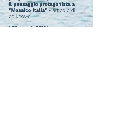
Il paesaggio protagonista a
"Mosaico Italia"
-
articolo di
edil.news
| 07 gennaio 2019 |
Mosaico Italia tra gli
appuntamenti principali del
2019 -
articolo del Sole 24 Ore -
download
| 23 dicembre 2018 |
Città e porti, l'ora del salto di
qualità
-
articolo di Impresedili
| 19 dicembre 2018 |
Alla Rassegna urbanistica
dell'Inu la dimensione
strategica dell'Area Vasta
-
articolo di Ingenio
| 17 dicembre 2018 |
Pianificare l'urbanistica per