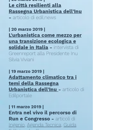
Le città resilienti alla
Rassegna Urbanistica dell'Inu
-
articolo di edil.news
| 20 marzo 2019 |
L'urbanistica come mezzo per
una transizione ecologica e
solidale in Italia
-
intervista di
Greenreport alla Presidente Inu
Silvia Viviani
| 19 marzo 2019 |
Adattamento climatico tra i
temi della Rassegna
Urbanistica dell'Inu
-
articolo di
Edilportale
| 11 marzo 2019 |
Entra nel vivo il percorso di
Run e Congresso -
articoli di
Ingenio
,
Agenda Tecnica,
Guida