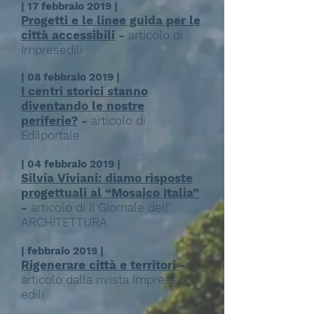
| 17 febbraio 2019 |
Progetti e le linee guida per le
città accessibili
-
articolo di
Impresedili
| 08 febbraio 2019 |
I centri storici stanno
diventando le nostre
periferie?
-
articolo di
Edilportale
| 04 febbraio 2019 |
Silvia Viviani: diamo risposte
progettuali al “Mosaico Italia”
-
articolo di il Giornale dell'
ARCHITETTURA
| febbraio 2019 |
Rigenerare città e territori
-
articolo dalla rivista Imprese
edili