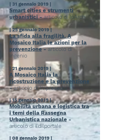
| 31 gennaio 2019 |
Smart cities e strumenti
urbanistici
-
articolo di IoArch
| 25 gennaio 2019 |
La sfida alla fragilità. A
Mosaico Italia le azioni per la
prevenzione
-
articolo di
Ingenio
| 21 gennaio 2019 |
A Mosaico Italia la
ricostruzione e la prevenzione
-
articolo di Impresedili
| 15 gennaio 2019 |
Mobilità urbana e logistica tra
i temi della Rassegna
Urbanistica nazionale
-
articolo di Edilportale
| 08 gennaio 2019 |